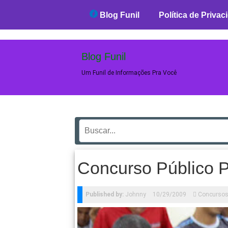
Blog Funil
Blog Funil
Política de Privac
Blog Funil
Um Funil de Informações Pra Você
Concurso Público P
Published by:
Johnny
10/29/2009
Concurso