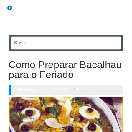
Blog Funil
Como Preparar Bacalhau
para o Feriado
Published by:
Johnny
3/30/2010
Culinária