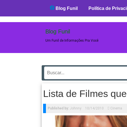
Blog Funil
Blog Funil
Política de Privac
Blog Funil
Um Funil de Informações Pra Você
Lista de Filmes que
Published by:
Johnny
10/14/2010
Cinema