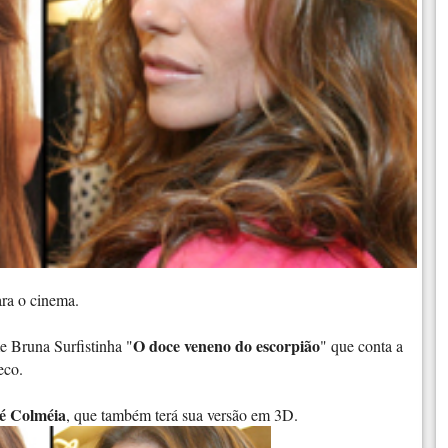
ara o cinema.
O doce veneno do escorpião
e Bruna Surfistinha "
" que conta a
eco.
é Colméia
, que também terá sua versão em 3D.