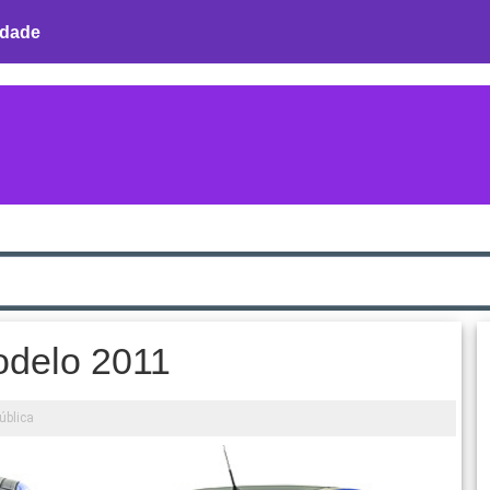
idade
odelo 2011
ública