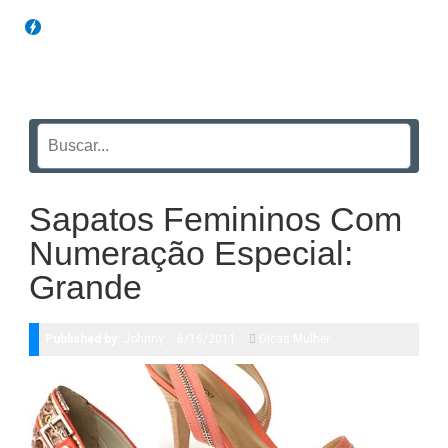
Blog Funil
Sapatos Femininos Com
Numeração Especial:
Grande
Published by:
Johnny
6/16/2011
Dicas Mulher