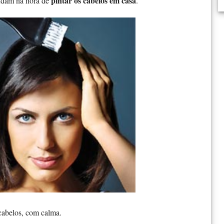
pintar os cabelos em casa
udam na hora de
.
abelos, com calma.