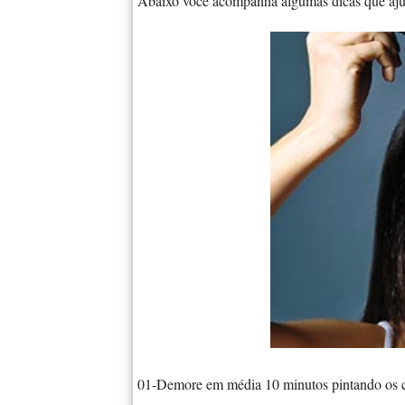
Abaixo você acompanha algumas dicas que aj
01-Demore em média 10 minutos pintando os c