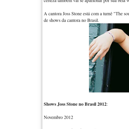
certeza também vai se apaixonar por sua bela v
A cantora Joss Stone está com a turnê "The so
de shows da cantora no Brasil.
Shows Joss Stone no Brasil 2012
:
Novembro 2012