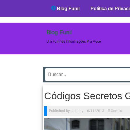
Blog Funil
Blog Funil
Política de Privac
Blog Funil
Um Funil de Informações Pra Você
Códigos Secretos G
Published by:
Johnny
6/11/2013
Games