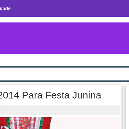
idade
2014 Para Festa Junina
her