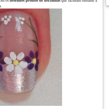
desenhos prontos de florzinhas
com os
que facilitam bastante a
a.