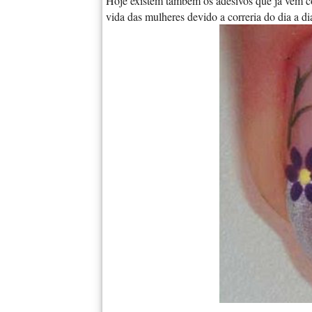
Hoje existem também os adesivos que já vem 
vida das mulheres devido a correria do dia a di