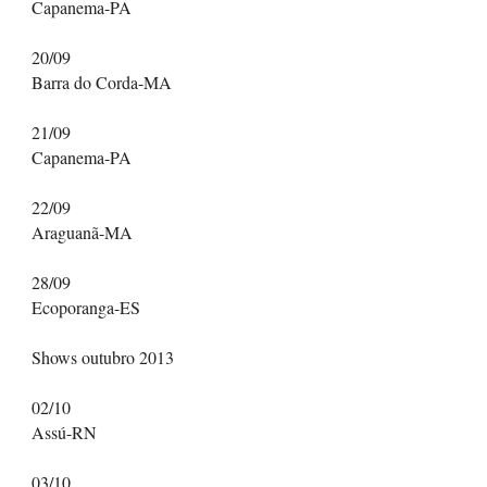
Capanema-PA
20/09
Barra do Corda-MA
21/09
Capanema-PA
22/09
Araguanã-MA
28/09
Ecoporanga-ES
Shows outubro 2013
02/10
Assú-RN
03/10